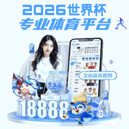
注册入口
世界杯指定平台网
APP与网页
版入口｜畅享全球体育赛事与
数据服务
欢迎访问
世界杯指定平台网
，提供全面覆盖足
球、篮球、电竞等项目的赛事资讯与数据内容，
支持
APP下载
与
网页使用
，每日同步更新千场
比赛，聚焦热门体育内容， 助您轻松获取赛事
动态，掌握比赛节奏。