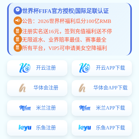
手机App
网页版
多特蒙德或将放弃桑乔转会因
其不良习惯影响球队纪律
2026-07-03 20:48
39 次阅读
首页
/
体育头条