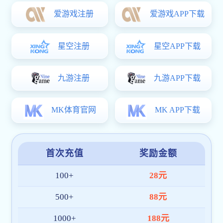
近年来，足球转会市场上涌现出许多年轻天才，而英
格兰球员桑乔无疑是其中的佼佼者。作为多特蒙德的
核心球员，桑乔在场上的表现令人瞩目，但其场外行
为却时常引发争议。最近，多特蒙德俱乐部内部传出
消息，考虑放弃桑乔的转会，这一决定主要源于桑乔
的不良习惯对球队纪律造成了负面影响。本文将从四
个方面深入分析这一事件，包括桑乔个人行为对球队
的影响、俱乐部管理层的决策考量、球迷和媒体反
应，以及未来可能的发展趋势。通过这些角度，我们
将全面了解多特蒙德为何做出如此艰难的选择。