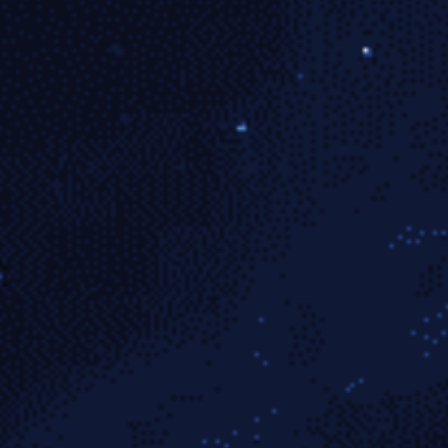
03. 支持哪些终端设备？
性与用
04. 我的资料安全吗？
05. 客服支持时间？
06. 观看直播是否收费？
02.
点击页
账户安
03.
支持多种
据服务
04.
我们采用
界杯(中