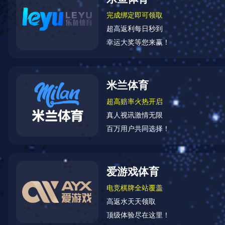
关于世界杯指定平台网
世界杯指定平台网是一家融合科技创新与全球视野的体育赛
台，致力于为用户提供高效、可信赖的互动观赛体验。 从
清直播、从终端兼容到多语言支持，我们不断突破技术边界
化、低延迟、高稳定的服务体系。 每一次点击，都体现我
的专注与专业。