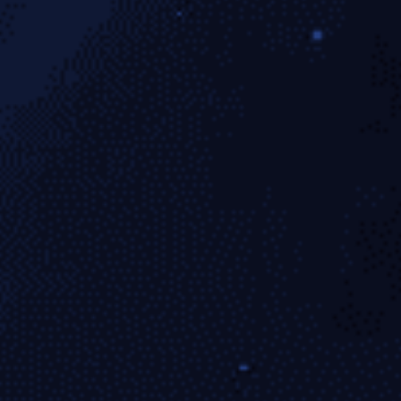
4.9 / 5.0
已突破
2,000,000+
下载量
官方认证平台-世界杯(中国)
畅，体验全面。
夜模式、语言自定义、赛事收
可读性与观赛效率。