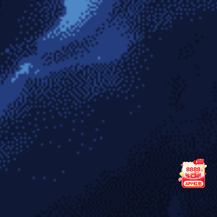
）即可完成注册。建议您开启双重验证功能，以提升
App。无论使用何种设备，均可享受高清赛事直播与实时数
息在传输与存储过程中的安全。世界杯官方认证平台-世