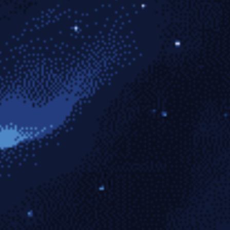
05.
平台客
们都将
06.
平台提
公开透
世界杯指定平台网 App
全场景·全功能·全终端