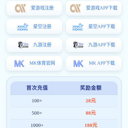
在近期的体育新闻中，杰伦·布朗就A·史密斯关于他和
塔图姆之间关系的言论进行了回应。他表示，塔图姆
受伤一年并不是让人感到愉快的事情，这引发了广泛
关注。本文将从四个方面对这一事件进行详细分析：
首先是杰伦·布朗本人对于A·史密斯评论的看法；其次
是他与塔图姆之间的团队关系；然后探讨媒体对运动
员言论的影响；最后则是这种互动如何反映出NBA球
员之间复杂的人际关系。通过这些分析，我们可以更
深入地理解这一事件及其背后的含义。
1、杰伦·布朗对评论的反应