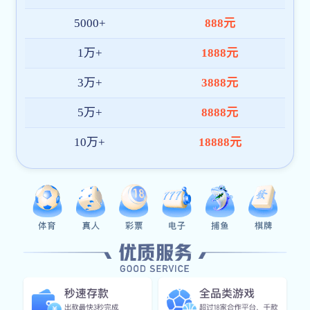
杰伦·布朗在接受采访时，对A·史密斯关于塔图姆受伤
的言论表示不满。他认为这样的言论不仅不准确，而
且可能会误导公众对他们球队内部关系的理解。作为
一名职业运动员，布朗深知外界评论的重要性，但他
希望大家能够更加理性地看待问题，而不是仅仅停留
在表面。
此外，他指出，任何运动员在赛季中遭遇伤病都是非
常严肃的问题，而这并不是值得调侃的话题。布朗强
调，健康才是最重要的，尤其是在高强度竞争环境
下，更需要关心队友的身体状况。
尽管媒体有时候会为了吸引眼球而夸大事实，但布朗
希望能通过自己的声音，让更多人了解运动员所经历
的一切。他呼吁大家以更为积极和建设性的态度来看