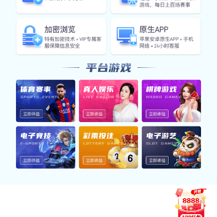
荣誉与奖项
世界杯指定平台网 致力于为用户提供优质的体育赛事服务，
平台在安全合规、技术创新等领域屡获殊荣。
最具用户满意度平台
2023 年度安全认证奖