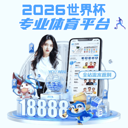
注册入口
隐私政策
一、引言
世界杯指定平台网平台为用户提供便捷、实时的体育赛事内容，
在保障服务体验的同时，我们高度重视个人隐私保护。
二、信息收集范围
我们可能收集以下信息：
注册信息：如手机号、昵称、头像等基础资料