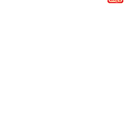
年度数据科技应用奖
2024 年度行业推荐平台
多维度平台运营数据
多角度整合访问、活跃度与交互表现，世界杯官方认证平台-
世界杯(中国)通过数据还原真实的用户使用路径与平台能
力。
全球访问覆盖
目前已覆盖
180+
国家与地区，亚洲、欧洲及美洲地区
的访问量持续攀升。
东南亚活跃增长率：
+23%